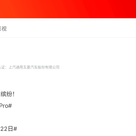
影视
认证：上汽通用五菱汽车股份有限公司
亦缤纷！
ro#
2日# ​