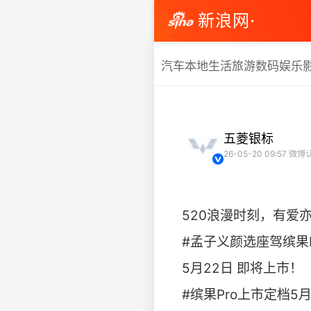
新浪网·
汽车
本地生活
旅游
数码
娱乐
五菱银标
26-05-20 09:57
微博
520浪漫时刻，有爱
#孟子义颜选座驾缤果P
5月22日 即将上市！
#缤果Pro上市定档5月2