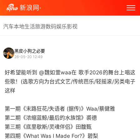
新浪网·
汽车
本地生活
旅游
数码
娱乐
影视
黑皮小狗之必要
26-05-20 12:49
好希望能听到 @魏如萱waa在 歌手2026的舞台上唱这
些歌！(选歌方向为台式文艺/传统芭乐/轻摇滚/另类电子
这样
第一期《末路狂花/失语者 (据传)》Waa/蔡健雅
第二期《浓缩蓝鲸/最后的水族馆》裘德
第三期《底里歇斯/灵魂伴侣》田馥甄
第四期《What Was I Made For?》碧梨