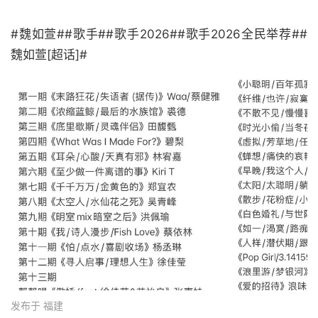
#魏如萱##歌手##歌手2026##歌手2026全民举荐##
魏如萱[超话]#
发布于 福建