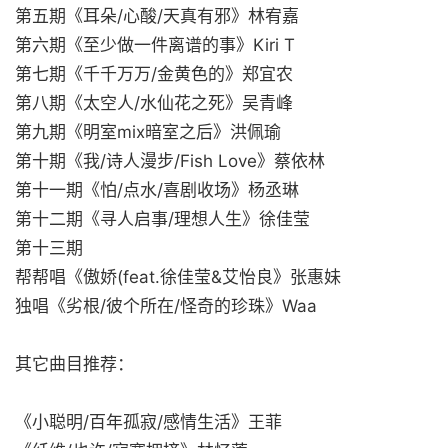
第五期《耳朵/心酸/天真有邪》林宥嘉
第六期《至少做一件离谱的事》Kiri T
第七期《千千万万/金黄色的》郑宜农
第八期《太空人/水仙花之死》吴青峰
第九期《明室mix暗室之后》洪佩瑜
第十期《我/诗人漫步/Fish Love》蔡依林
第十一期《怕/点水/喜剧收场》杨丞琳
第十二期《寻人启事/理想人生》徐佳莹
第十三期
帮帮唱《傲娇(feat.徐佳莹&艾怡良》张惠妹
独唱《劣根/彼个所在/怪奇的珍珠》Waa
其它曲目推荐：
《小聪明/百年孤寂/感情生活》王菲