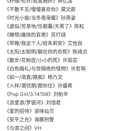
《纤维/也许/寂寞拥挤》林忆莲
《不散不见/慢慢喜欢你》莫文蔚
《时光小偷/当冬夜渐暖》孙燕姿
《虚拟/芳草地/任朝暮/天黑了》陈粒
《蝉想/痛快的哀艳》苏打绿
《早晚/我这个人/给朱莉安》艾怡良
《太阳/太聪明/躺在你的衣柜》陈绮贞
《散步/花粉症/小小的死》许茹芸
《白色婚礼/与世隔绝的怪物》许哲珮
《如一/渴寞/路痴》杨乃文
《人样/潜伏期/跟你住》孙盛希
《Pop Girl/3.14159》刘柏辛
《浪里游/梦银河》刘惜君
《爱的招待》浪味仙贝
《安平之光》海豚刑警
《与浪之间》VH