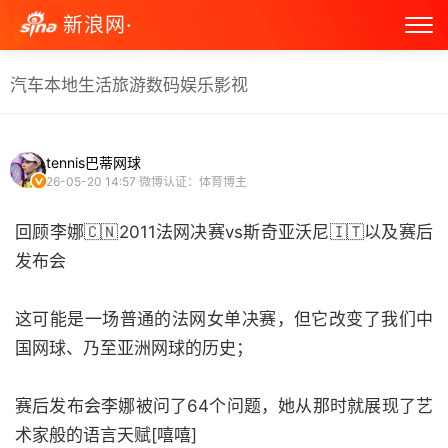
新浪网·
汽车
本地生活
旅游
数码
娱乐
影视
tennis巴蒂网球
26-05-20 14:57
微博认证：体育博主
回顾李娜🇨🇳2011法网决赛vs斯奇亚沃尼🇮🇹以及赛后
发布会
这可能是一场普通的法网女单决赛，但它改变了我们中
国网球、乃至亚洲网球的历史；
赛后发布会李娜被问了64个问题，她从那时就展现了艺
术家般的语言天赋[嘻嘻]