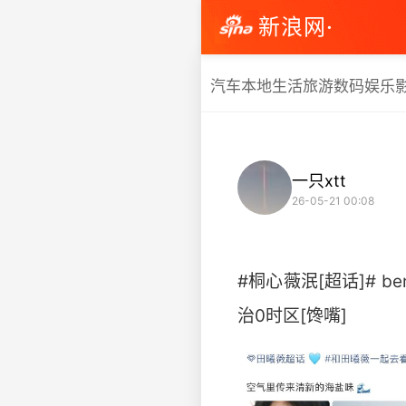
新浪网·
汽车
本地生活
旅游
数码
娱乐
一只xtt
26-05-21 00:08
#桐心薇泯[超话]# b
治0时区[馋嘴] ​