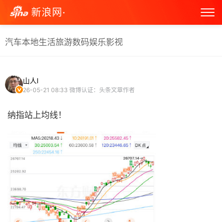
新浪网·
汽车
本地生活
旅游
数码
娱乐
影视
山人I
26-05-21 08:33
微博认证：头条文章作者
纳指站上均线！ ​