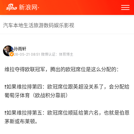
新浪网·
汽车
本地生活
旅游
数码
娱乐
影视
孙雨轩
26-05-21 08:51
微博认证：体育博主
维拉夺得欧联冠军，腾出的欧冠席位是这么分配的：
❗如果维拉排第四：欧冠席位跟英超没关系了，会分配给
葡萄牙体育（欧战积分靠前）
❗如果维拉排第五：欧冠席位顺延给第六名，也就是伯恩
茅斯或布莱顿。