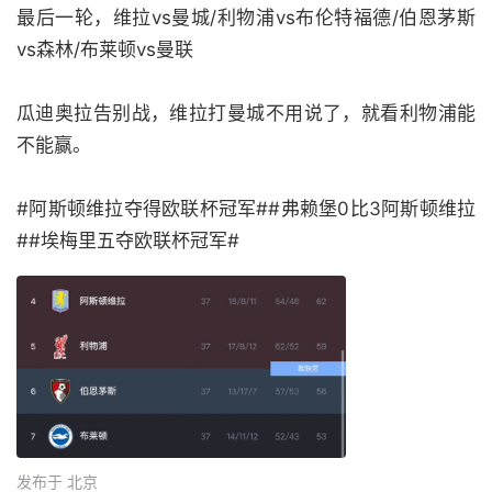
最后一轮，维拉vs曼城/利物浦vs布伦特福德/伯恩茅斯
vs森林/布莱顿vs曼联
瓜迪奥拉告别战，维拉打曼城不用说了，就看利物浦能
不能赢。
#阿斯顿维拉夺得欧联杯冠军##弗赖堡0比3阿斯顿维拉
##埃梅里五夺欧联杯冠军#
发布于 北京