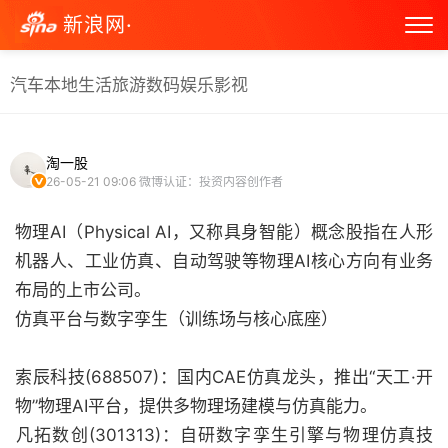
新浪网·
汽车
本地生活
旅游
数码
娱乐
影视
淘一股
26-05-21 09:06
微博认证：投资内容创作者
物理AI（Physical AI，又称具身智能）概念股指在‌人形
机器人、工业仿真、自动驾驶等物理AI核心方向‌有业务
布局的上市公司。
‌仿真平台与数字孪生（训练场与核心底座）‌
‌索辰科技(688507)‌：国内CAE仿真龙头，推出“天工·开
物”物理AI平台，提供多物理场建模与仿真能力。
‌凡拓数创(301313)‌：自研数字孪生引擎与物理仿真技