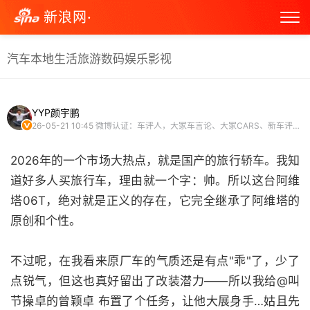
新浪网·
汽车
本地生活
旅游
数码
娱乐
影视
YYP颜宇鹏
26-05-21 10:45
微博认证：车评人，大家车言论、大家CARS、新车评创始人 汽车博主
2026年的一个市场大热点，就是国产的旅行轿车。我知
道好多人买旅行车，理由就一个字：帅。所以这台阿维
塔06T，绝对就是正义的存在，它完全继承了阿维塔的
原创和个性。
不过呢，在我看来原厂车的气质还是有点"乖"了，少了
点锐气，但这也真好留出了改装潜力——所以我给@叫
节操卓的曾颖卓 布置了个任务，让他大展身手…姑且先