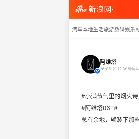
新浪网·
汽车
本地生活
旅游
数码
娱乐
阿维塔
26-05-21 12:39
微博认
#小满节气里的烟火诗
#阿维塔06T#
总有余地，够装下那