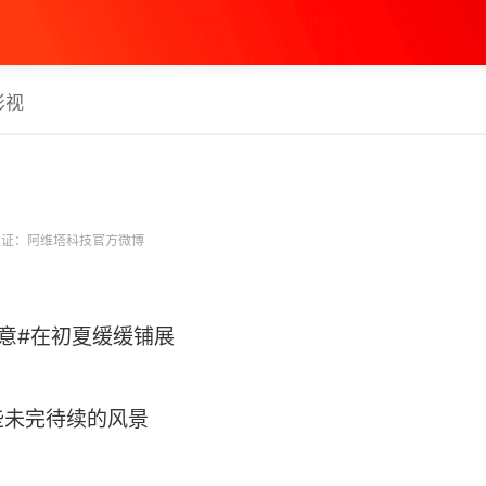
影视
证：阿维塔科技官方微博
意#在初夏缓缓铺展
些未完待续的风景