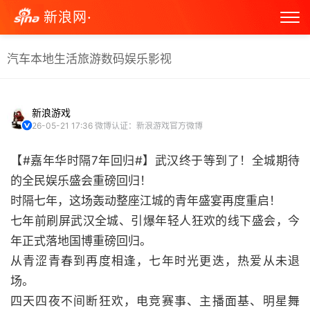
新浪网·
汽车
本地生活
旅游
数码
娱乐
影视
新浪游戏
26-05-21 17:36
微博认证：新浪游戏官方微博
【#嘉年华时隔7年回归#】武汉终于等到了！全城期待
的全民娱乐盛会重磅回归！
时隔七年，这场轰动整座江城的青年盛宴再度重启！
七年前刷屏武汉全城、引爆年轻人狂欢的线下盛会，今
年正式落地国博重磅回归。
从青涩青春到再度相逢，七年时光更迭，热爱从未退
场。
四天四夜不间断狂欢，电竞赛事、主播面基、明星舞