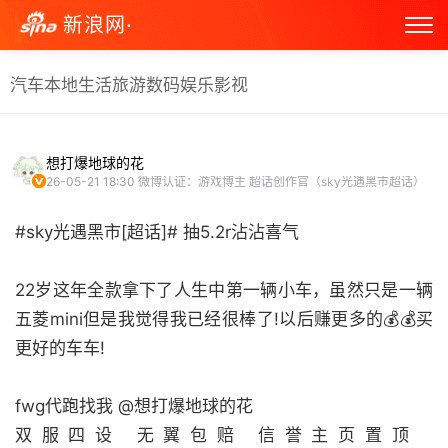
新浪网·
汽车
本地生活
旅游
数码
娱乐
影视
想打爆地球的花
26-05-21 18:30
微博认证：游戏博主 超话创作官（sky光遇黑市超话）
#sky光遇黑市[超话]# 抽5.2r沾沾喜气
22岁这年全款拿下了人生中第一辆小车，虽然只是一辆
五菱mini但是我觉得我已经很棒了!以后赚更多的💰💰买
更好的车车!
fwg代跑找我 @想打爆地球的花
双服四设 无翼包赔 信誉主页置顶 ​