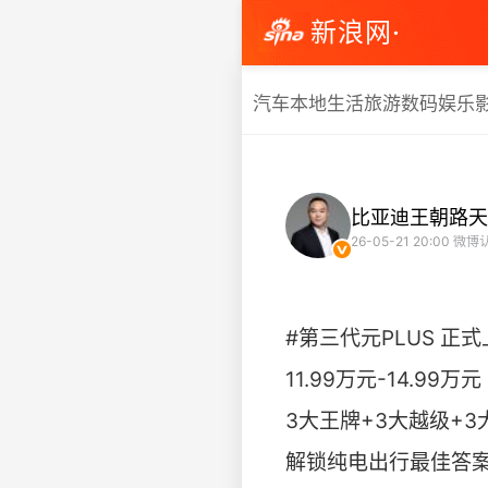
新浪网·
汽车
本地生活
旅游
数码
娱乐
比亚迪王朝路天
26-05-21 20:00
微博
#第三代元PLUS 正式
11.99万元-14.99万元
3大王牌+3大越级+3
解锁纯电出行最佳答