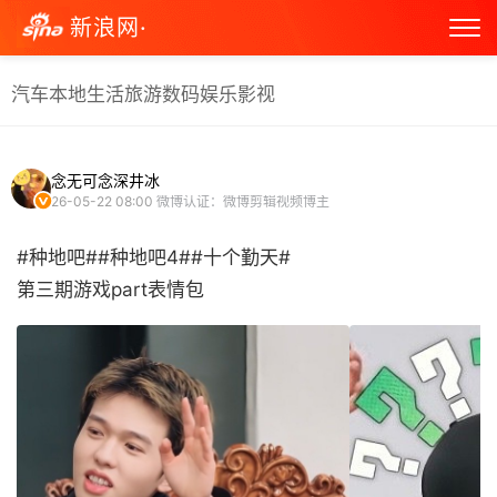
新浪网·
汽车
本地生活
旅游
数码
娱乐
影视
念无可念深井冰
26-05-22 08:00
微博认证：微博剪辑视频博主
#种地吧##种地吧4##十个勤天#
第三期游戏part表情包 ​