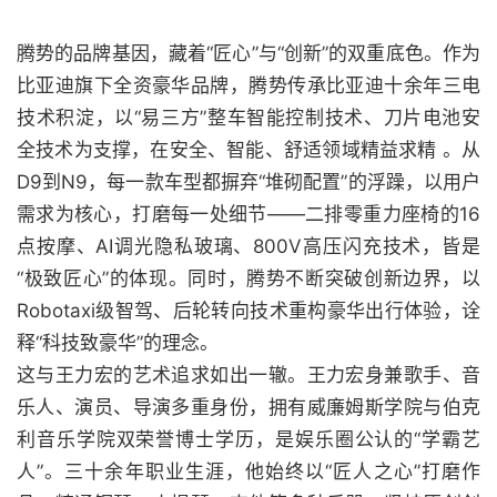
腾势的品牌基因，藏着“匠心”与“创新”的双重底色。作为
比亚迪旗下全资豪华品牌，腾势传承比亚迪十余年三电
技术积淀，以“易三方”整车智能控制技术、刀片电池安
全技术为支撑，在安全、智能、舒适领域精益求精 。从
D9到N9，每一款车型都摒弃“堆砌配置”的浮躁，以用户
需求为核心，打磨每一处细节——二排零重力座椅的16
点按摩、AI调光隐私玻璃、800V高压闪充技术，皆是
“极致匠心”的体现。同时，腾势不断突破创新边界，以
Robotaxi级智驾、后轮转向技术重构豪华出行体验，诠
释“科技致豪华”的理念。
这与王力宏的艺术追求如出一辙。王力宏身兼歌手、音
乐人、演员、导演多重身份，拥有威廉姆斯学院与伯克
利音乐学院双荣誉博士学历，是娱乐圈公认的“学霸艺
人”。三十余年职业生涯，他始终以“匠人之心”打磨作