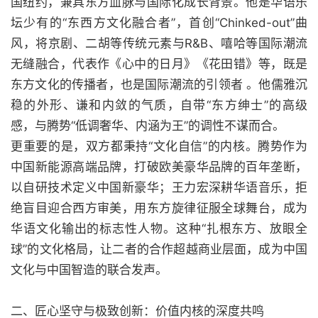
国纽约，兼具东方血脉与国际化成长背景。他是华语乐
坛少有的“东西方文化融合者”，首创“Chinked-out”曲
风，将京剧、二胡等传统元素与R&B、嘻哈等国际潮流
无缝融合，代表作《心中的日月》《花田错》等，既是
东方文化的传播者，也是国际潮流的引领者 。他儒雅沉
稳的外形、谦和内敛的气质，自带“东方绅士”的高级
感，与腾势“低调奢华、内涵为王”的调性不谋而合。
更重要的是，双方都秉持“文化自信”的内核。腾势作为
中国新能源高端品牌，打破欧美豪华品牌的百年垄断，
以自研技术定义中国新豪华；王力宏深耕华语音乐，拒
绝盲目迎合西方审美，用东方旋律征服全球舞台，成为
华语文化输出的标志性人物。这种“扎根东方、放眼全
球”的文化格局，让二者的合作超越商业层面，成为中国
文化与中国智造的联合发声。
二、匠心坚守与极致创新：价值内核的深度共鸣