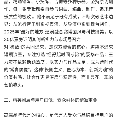
品，精通钢琴、小提琴、吉他等多种乐器，坚持原创创
作，每一张专辑都亲自参与词曲、编曲、制作，追求音
乐质感的极致 。他不满足于既有成就，不断突破艺术边
界：从流行音乐到影视表演，从导演电影到舞台创作，
2025年“最好的地方”巡演融合赛博国风与科技舞美，以
30亿票房证明其创新实力与市场号召力。
对“极致”的共同追求，是双方契合的核心。腾势不追求
短期流量，专注打造“经得起时间考验”的豪华产品；王
力宏不依赖话题热度，以实力与作品立足，成为跨时代
的“常青偶像”。这种“长期主义、匠心为本、创新为魂”的
价值共鸣，让合作更具深度与稳定性，而非昙花一现的
营销噱头。
三、精英圈层与用户画像：受众群体的精准重叠
高端品牌代言的核心，是代言人受众与品牌目标用户的