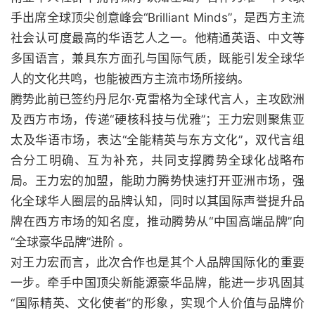
手出席全球顶尖创意峰会“Brilliant Minds”，是西方主流
社会认可度最高的华语艺人之一。他精通英语、中文等
多国语言，兼具东方面孔与国际气质，既能引发全球华
人的文化共鸣，也能被西方主流市场所接纳。
腾势此前已签约丹尼尔·克雷格为全球代言人，主攻欧洲
及西方市场，传递“硬核科技与优雅”；王力宏则聚焦亚
太及华语市场，表达“全能精英与东方文化”，双代言组
合分工明确、互为补充，共同支撑腾势全球化战略布
局。王力宏的加盟，能助力腾势快速打开亚洲市场，强
化全球华人圈层的品牌认知，同时以其国际声誉提升品
牌在西方市场的知名度，推动腾势从“中国高端品牌”向
“全球豪华品牌”进阶 。
对王力宏而言，此次合作也是其个人品牌国际化的重要
一步。牵手中国顶尖新能源豪华品牌，能进一步巩固其
“国际精英、文化使者”的形象，实现个人价值与品牌价