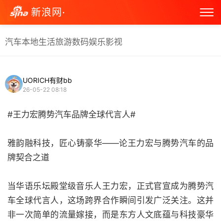
新浪网·
汽车
本地生活
旅游
数码
娱乐
影视
UORICH有财bb
26-05-22 08:18
#王力宏腾势汽车品牌全球代言人#
雅韵融科技，匠心铸豪华——论王力宏与腾势汽车的品
牌契合之道
当华语乐坛殿堂级音乐人王力宏，正式官宣成为腾势汽
车全球代言人，这场跨界合作瞬间引发广泛关注。这并
非一次简单的流量嫁接，而是东方人文底蕴与科技豪华