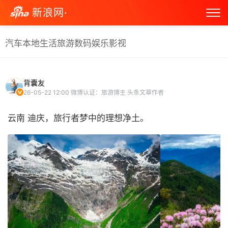
新浪网·
汽车
本地生活
旅游
数码
娱乐
影视
背囊友
26-05-22 12:00
微博认证：旅游博主 头条文章作者
云南 迪庆，旅行者梦中的理想净土。 ​