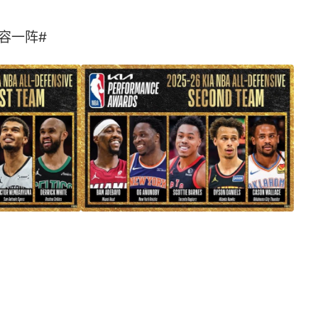
一阵# ​