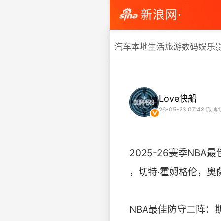
新浪网·
汽车
本地生活
旅游
数码
娱乐
Love快船
26-05-23 07:48
微博
2025-26赛季NB
，切特·霍姆格伦，奥
NBA最佳防守二阵：