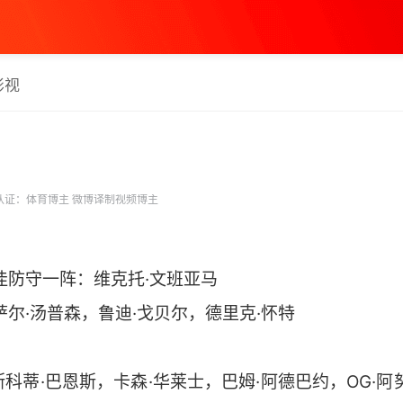
影视
认证：体育博主 微博译制视频博主
A最佳防守一阵：维克托·文班亚马
萨尔·汤普森，鲁迪·戈贝尔，德里克·怀特
斯科蒂·巴恩斯，卡森·华莱士，巴姆·阿德巴约，OG·阿