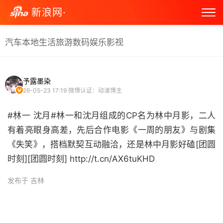
新浪网·
汽车
本地生活
旅游
数码
娱乐
影视
予露墨染
26-05-23 17:19
微博认证：动漫博主
#林一 沈月#林一和沈月组成的CP名为林中月影，二人
有着亮眼身高差，先后合作电影《一周的朋友》与剧集
《失笑》，搭档默契互动融洽，还是林中月影好磕[团圆
时刻][团圆时刻] http://t.cn/AX6tuKHD ​
发布于 吉林