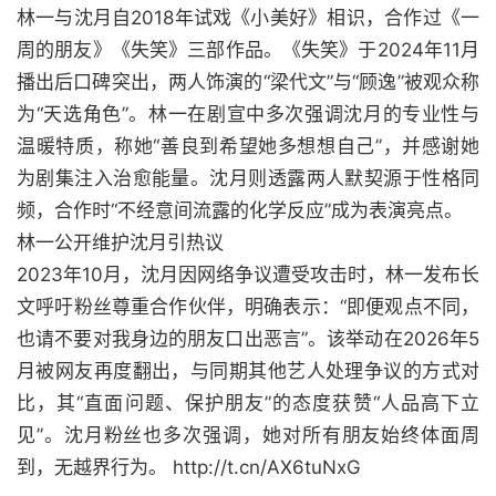
林一与沈月自2018年试戏《小美好》相识，合作过《一
周的朋友》《失笑》三部作品。《失笑》于2024年11月
播出后口碑突出，两人饰演的“梁代文”与“顾逸”被观众称
为“天选角色”。林一在剧宣中多次强调沈月的专业性与
温暖特质，称她“善良到希望她多想想自己”，并感谢她
为剧集注入治愈能量。沈月则透露两人默契源于性格同
频，合作时“不经意间流露的化学反应”成为表演亮点。
林一公开维护沈月引热议
2023年10月，沈月因网络争议遭受攻击时，林一发布长
文呼吁粉丝尊重合作伙伴，明确表示：“即便观点不同，
也请不要对我身边的朋友口出恶言”。该举动在2026年5
月被网友再度翻出，与同期其他艺人处理争议的方式对
比，其“直面问题、保护朋友”的态度获赞“人品高下立
见”。沈月粉丝也多次强调，她对所有朋友始终体面周
到，无越界行为。 http://t.cn/AX6tuNxG