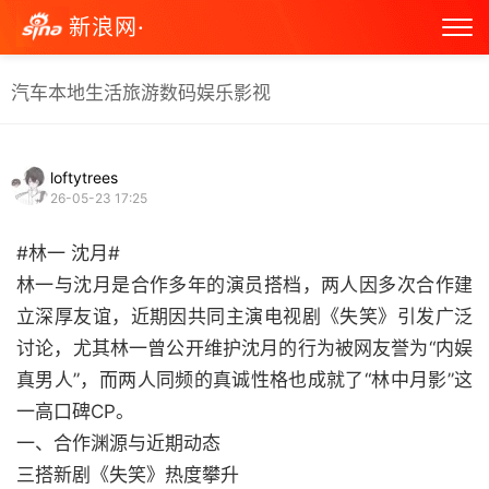
新浪网·
汽车
本地生活
旅游
数码
娱乐
影视
loftytrees
26-05-23 17:25
#林一 沈月#
林一与沈月是合作多年的演员搭档，两人因多次合作建
立深厚友谊，近期因共同主演电视剧《失笑》引发广泛
讨论，尤其林一曾公开维护沈月的行为被网友誉为“内娱
真男人”，而两人同频的真诚性格也成就了“林中月影”这
一高口碑CP。
一、合作渊源与近期动态
三搭新剧《失笑》热度攀升