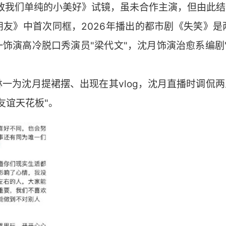
《致我们单纯的小美好》试镜，虽未合作主演，但由此
朋友》中首次同框，2026年播出的都市剧《失笑》是
饰演高冷脱口秀演员"梁代文"，沈月饰演治愈系编剧
一为沈月提裙摆、出现在其vlog，沈月直播时调侃两
友谊天花板"。