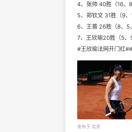
4、张帅 40胜（16、
5、郑钦文 31胜（9、
6、王蔷 26胜（8、5
7、王欣瑜20胜（5、
#王欣瑜法网开门红##
发布于 北京