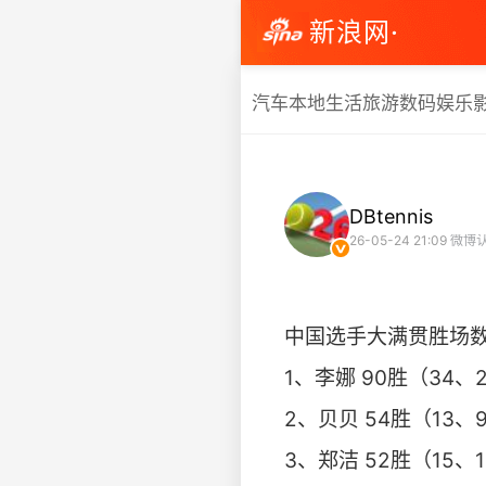
新浪网·
汽车
本地生活
旅游
数码
娱乐
DBtennis
26-05-24 21:09
微博
中国选手大满贯胜场数
1、李娜 90胜（34、2
2、贝贝 54胜（13、9
3、郑洁 52胜（15、1