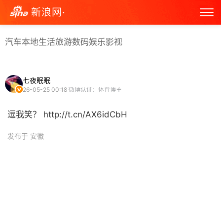
新浪网·
汽车
本地生活
旅游
数码
娱乐
影视
七夜眠眠
26-05-25 00:18
微博认证：体育博主
逗我笑？ http://t.cn/AX6idCbH ​
发布于 安徽