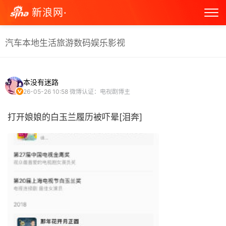
新浪网·
汽车
本地生活
旅游
数码
娱乐
影视
本没有迷路
26-05-26 10:58
微博认证：电视剧博主
打开娘娘的白玉兰履历被吓晕[泪奔] ​