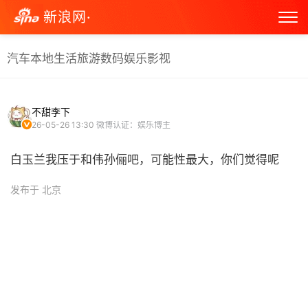
新浪网·
汽车
本地生活
旅游
数码
娱乐
影视
不甜李下
26-05-26 13:30
微博认证：娱乐博主
白玉兰我压于和伟孙俪吧，可能性最大，你们觉得呢 ​
发布于 北京