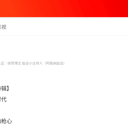
影视
证：体育博主 超话小主持人（阿森纳超话）
特辑】
时代
动枪心