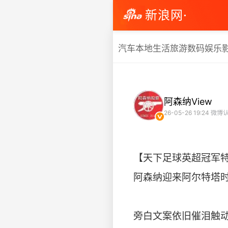
新浪网·
汽车
本地生活
旅游
数码
娱乐
阿森纳View
26-05-26 19:24
微博认
【天下足球英超冠军
阿森纳迎来阿尔特塔
旁白文案依旧催泪触