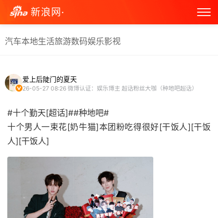
新浪网·
汽车
本地生活
旅游
数码
娱乐
影视
爱上后陡门的夏天
26-05-27 08:26
微博认证：娱乐博主 超话粉丝大咖（种地吧超话）
#十个勤天[超话]##种地吧#
十个男人一束花[奶牛猫]本团粉吃得很好[干饭人][干饭
人][干饭人] ​