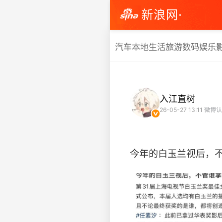
新浪网·
汽车
本地生活
旅游
数码
娱乐
入江直树
26-05-27 13:11
微博认
今年的白玉兰视后，不管