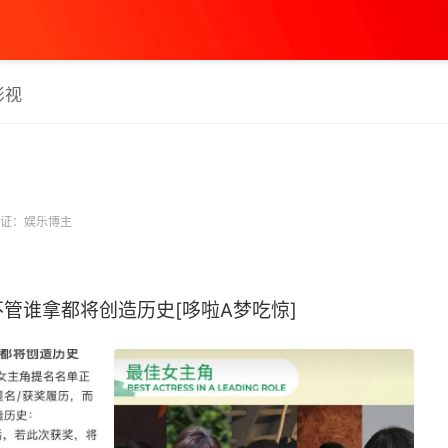
影视
证：娱乐博主
谁拿都将创造历史[哆啦A梦吃惊] ​