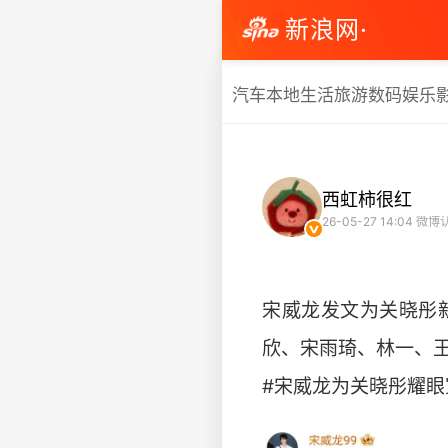
新浪网·
汽车
本地生活
旅游
数码
娱乐
西虹柿很红
26-05-27 14:04
微博
宋威龙发文为关晓彤
欣、宋雨琦、林一、王
#宋威龙为关晓彤耀眼宣