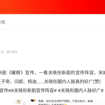
影视
认证：娱乐博主
新剧《耀眼》宣传，一看关晓彤新剧的宣传阵容，宋
子奇、闫妮、杨迪……关晓彤圈内人脉真的好广[赞]
传##关晓彤新剧宣传阵容# #关晓彤圈内人脉好广# ​