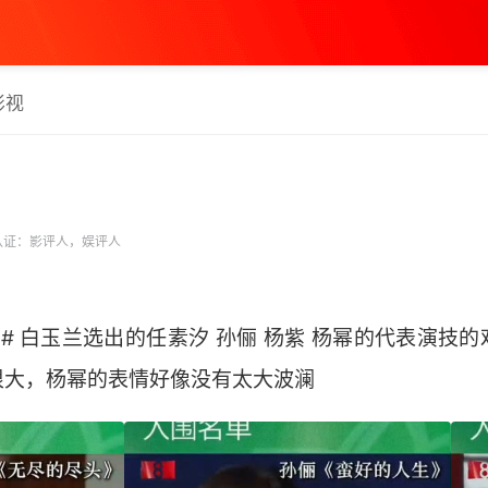
影视
认证：影评人，娱评人
# 白玉兰选出的任素汐 孙俪 杨紫 杨幂的代表演技
大，杨幂的表情好像没有太大波澜 ​