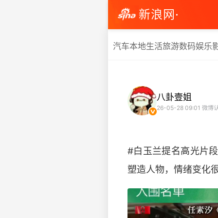
新浪网·
汽车
本地生活
旅游
数码
娱乐
八卦壹姐
26-05-28 09:01
微博
#白玉兰提名高光片段
塑造人物，情绪变化很