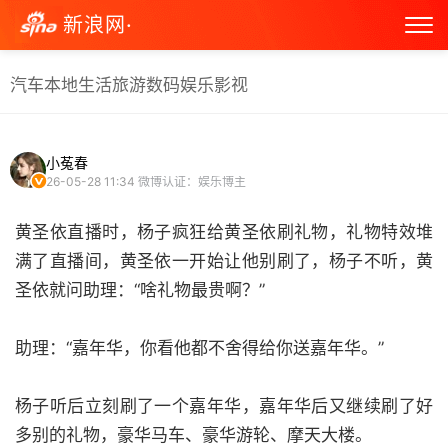
新浪网·
汽车
本地生活
旅游
数码
娱乐
影视
小菟春
26-05-28 11:34
微博认证：娱乐博主
黄圣依直播时，杨子疯狂给黄圣依刷礼物，礼物特效堆
满了直播间，黄圣依一开始让他别刷了，杨子不听，黄
圣依就问助理：“啥礼物最贵啊？”
助理：“嘉年华，你看他都不舍得给你送嘉年华。”
杨子听后立刻刷了一个嘉年华，嘉年华后又继续刷了好
多别的礼物，豪华马车、豪华游轮、摩天大楼。