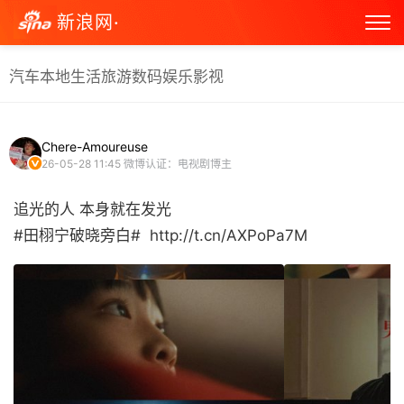
新浪网·
汽车
本地生活
旅游
数码
娱乐
影视
Chere-Amoureuse
26-05-28 11:45
微博认证：电视剧博主
追光的人 本身就在发光
#田栩宁破晓旁白# ​ http://t.cn/AXPoPa7M ​