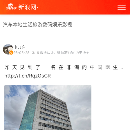
新浪网·
汽车
本地生活
旅游
数码
娱乐
影视
申典启
26-05-28 13:16
微博认证：微博旅行家 历史博主
昨天见到了一名在非洲的中国医生。
http://t.cn/RqzGsCR ​