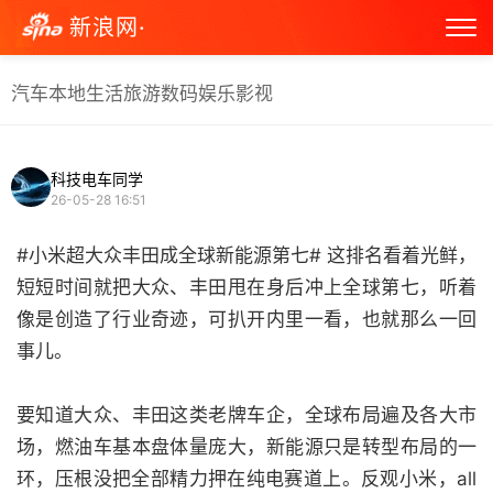
新浪网·
汽车
本地生活
旅游
数码
娱乐
影视
科技电车同学
26-05-28 16:51
#小米超大众丰田成全球新能源第七# 这排名看着光鲜，
短短时间就把大众、丰田甩在身后冲上全球第七，听着
像是创造了行业奇迹，可扒开内里一看，也就那么一回
事儿。
要知道大众、丰田这类老牌车企，全球布局遍及各大市
场，燃油车基本盘体量庞大，新能源只是转型布局的一
环，压根没把全部精力押在纯电赛道上。反观小米，all