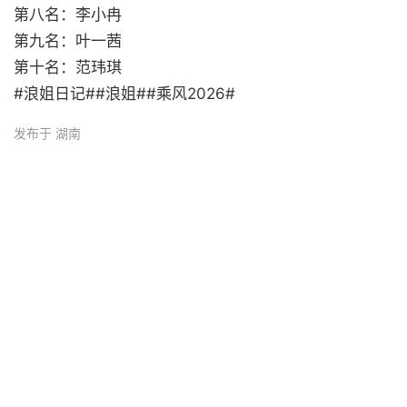
第八名：李小冉
第九名：叶一茜
第十名：范玮琪
#浪姐日记##浪姐##乘风2026# ​
发布于 湖南