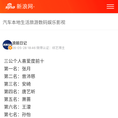
新浪网·
汽车
本地生活
旅游
数码
娱乐
影视
浪姐日记
26-05-28 18:46
微博认证：综艺博主
三公个人喜爱度前十
第一名：张月
第二名：曾沛慈
第三名：安崎
第四名：唐艺昕
第五名：萧蔷
第六名：王濛
第七名：孙怡