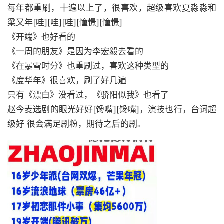
每年都重刷，十遍以上了，很喜欢，超级喜欢夏淼淼和
梁又年[哇][哇][哇][憧憬][憧憬]
《开端》也好看的
《一周的朋友》是因为李宏毅去看的
《在暴雪时分》也重刷过，喜欢这种类型的
《度华年》很喜欢，刷了好几遍
只有《漂白》没看过，《骄阳似我》也看了
赵今麦选剧的眼光好好[馋嘴][馋嘴]，演技也行，台词超
级好 很会满足剧粉，期待之后的剧。