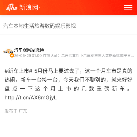
新浪网·
汽车
本地生活
旅游
数码
娱乐
影视
汽车观察家微博
26-05-29 01:00
微博认证：浩东伟业旗下汽车观察家大数据新媒体平台联合创始人陈希
#新车上市# 5月份马上要过去了，这一个月车市是真的
热闹，新车一台接一台，今天我们不聊别的，就来好好
盘点一下这个月上市的几款重磅新车。
http://t.cn/AX6mGjyL ​
发布于 广东