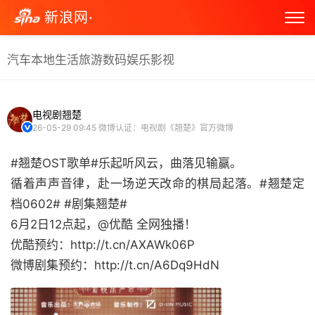
新浪网·
汽车
本地生活
旅游
数码
娱乐
影视
电视剧翘楚
26-05-29 09:45
微博认证：电视剧《翘楚》官方微博
#翘楚OST歌单#乐起听风云，曲落见输赢。
循着声声音律，赴一场逆天改命的棋局起落。#翘楚定
档0602# #剧集翘楚#
6月2日12点起，@优酷 全网独播！
优酷预约：http://t.cn/AXAWk06P
微博剧集预约：http://t.cn/A6Dq9HdN ​​​​