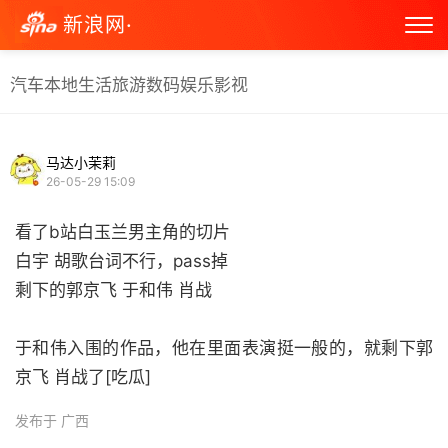
新浪网·
汽车
本地生活
旅游
数码
娱乐
影视
马达小茉莉
26-05-29 15:09
看了b站白玉兰男主角的切片
白宇 胡歌台词不行，pass掉
剩下的郭京飞 于和伟 肖战
于和伟入围的作品，他在里面表演挺一般的，就剩下郭
京飞 肖战了[吃瓜] ​
发布于 广西