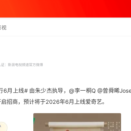
影视
认证：新浪电视频道官方微博
行6月上线# 由朱少杰执导，@李一桐Q @曾舜晞Jose
启招商，预计将于2026年6月上线爱奇艺。 ​