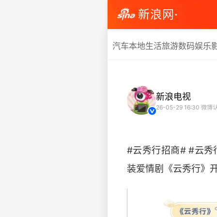
新浪网·
汽车
本地生活
旅游
数码
娱乐
新浪电视
26-05-29 16:30
微博
#云秀行招商# #云秀
装爱情剧《云秀行》开