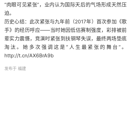
“肉眼可见紧张”，业内认为国际天后的气场形成天然压
迫。
历史心结：此次紧张与九年前（2017年）首次参加《歌
手》的经历呼应——当时她因低估赛制强度，彩排被前
辈实力震慑，竞演时紧张到扶钢琴失误，最终两场垫底
淘汰。她多次强调这是“人生最紧张的舞台”。
http://t.cn/AX6BrA9b
发布于 福建