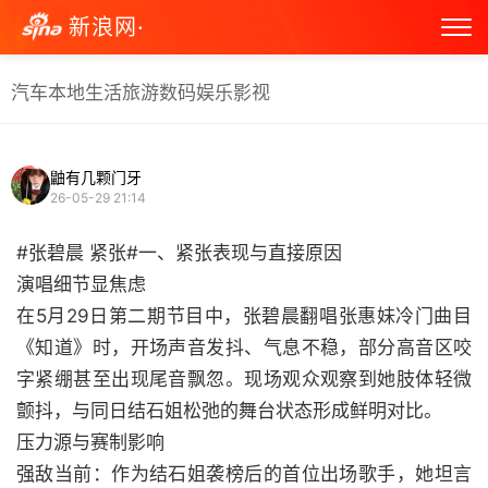
新浪网·
汽车
本地生活
旅游
数码
娱乐
影视
鼬有几颗门牙
26-05-29 21:14
#张碧晨 紧张#一、紧张表现与直接原因
演唱细节显焦虑
在5月29日第二期节目中，张碧晨翻唱张惠妹冷门曲目
《知道》时，开场声音发抖、气息不稳，部分高音区咬
字紧绷甚至出现尾音飘忽。现场观众观察到她肢体轻微
颤抖，与同日结石姐松弛的舞台状态形成鲜明对比。
压力源与赛制影响
强敌当前：作为结石姐袭榜后的首位出场歌手，她坦言