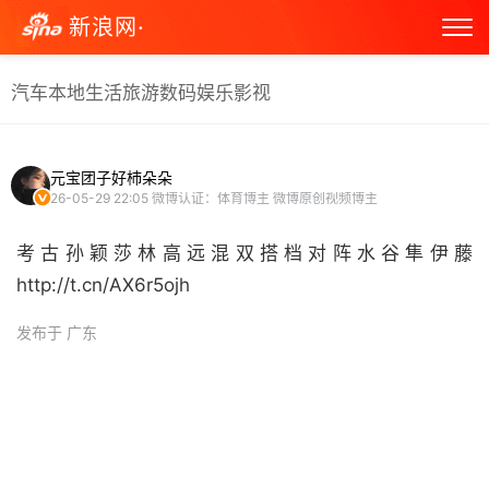
新浪网·
汽车
本地生活
旅游
数码
娱乐
影视
元宝团子好杮朵朵
26-05-29 22:05
微博认证：体育博主 微博原创视频博主
考古孙颖莎林高远混双搭档对阵水谷隼伊藤
http://t.cn/AX6r5ojh ​
发布于 广东