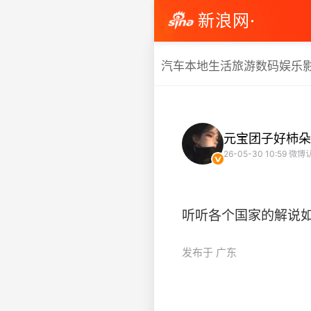
新浪网·
汽车
本地生活
旅游
数码
娱乐
元宝团子好杮朵
26-05-30 10:59
微博认
听听各个国家的解说如何评价
发布于 广东