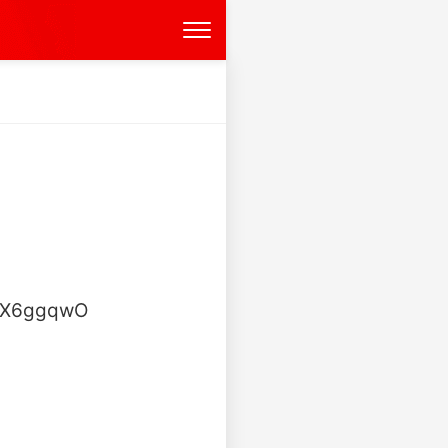
ggqwO ​