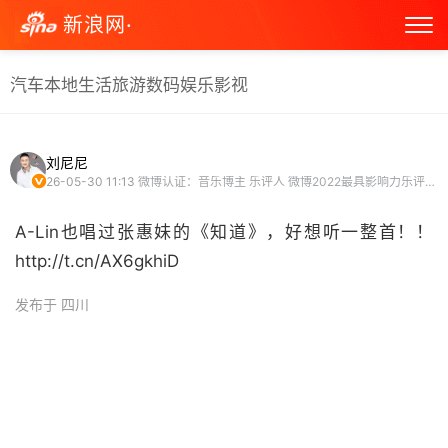
新浪网·
汽车
本地生活
旅游
数码
娱乐
影视
刘尼尼
26-05-30 11:13
微博认证：音乐博主 乐评人 微博2022最具影响力乐评人 微博2024最具影响力乐评人 微博原创视频博主 头条文章作者
A-Lin也唱过张惠妹的《知道》，好想听一整首！！
http://t.cn/AX6gkhiD ​
发布于 四川