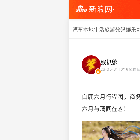
新浪网·
汽车
本地生活
旅游
数码
娱乐
娱扒爹
26-05-31 10:16
微博认
白鹿六月行程图，商
六月与璃同在🍐！ ​