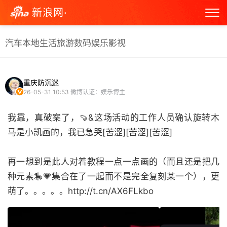
新浪网·
汽车
本地生活
旅游
数码
娱乐
影视
重庆防沉迷
26-05-31 10:53
微博认证：娱乐博主
我靠，真破案了，🍠&这场活动的工作人员确认旋转木
马是小凯画的，我已急哭[苦涩][苦涩][苦涩]
再一想到是此人对着教程一点一点画的（而且还是把几
种元素🎠💗集合在了一起而不是完全复刻某一个），更
萌了。。。。。http://t.cn/AX6FLkbo ​