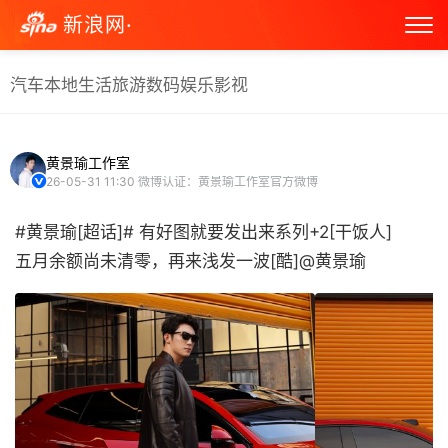
新浪网·
汽车
本地生活
旅游
数码
娱乐
影视
黄景瑜工作室
26-05-31 11:30
微博认证：黄景瑜工作室官方微博
#黄景瑜[超话]# 有好图就要发出来系列+2[干饭人]
五月余额尚未清零，再来浅发一波[酷]@黄景瑜 ​