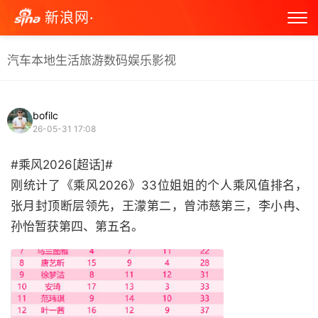
新浪网·
汽车
本地生活
旅游
数码
娱乐
影视
bofilc
26-05-31 17:08
#乘风2026[超话]#
刚统计了《乘风2026》33位姐姐的个人乘风值排名，
张月封顶断层领先，王濛第二，曾沛慈第三，李小冉、
孙怡暂获第四、第五名。 ​