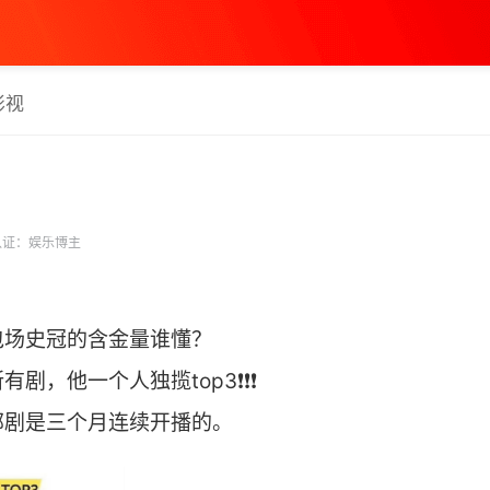
影视
证：娱乐博主
云包场史冠的含金量谁懂？
剧，他一个人独揽top3❗❗❗
剧是三个月连续开播的。 ​