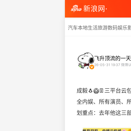
新浪网·
汽车
本地生活
旅游
数码
娱乐
飞升顶流的一天
26-05-31 19:37
微博认
成毅🐧🥝👖三平台
全内娱、所有演员、所有
划重点：去年他这三部