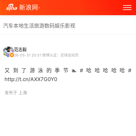
新浪网·
汽车
本地生活
旅游
数码
娱乐
影视
范志毅
26-05-31 20:31
微博认证：足球运动员
又到了游泳的季节🏊#哈哈哈哈哈#
http://t.cn/AXX7G0Y0 ​
发布于 上海