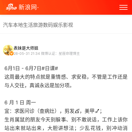
新浪网·
汽车
本地生活
旅游
数码
娱乐
影视
表妹是大师姐
26-05-31 21:34
微博认证：星座命理博主
6月1日 - 6月7日#日课#
这周最大的特点就是重情感、求安稳，不管是工作还是
与人交往，真诚永远是加分项。
6 月 1 日 周一
宜：求医问诊（查病灶），剪发💇，美甲💅；
生肖属鼠的朋友今天别躲事、别不敢说话，工作上该你
站出来就站出来，大胆讲想法；少乱花钱，别冲动消