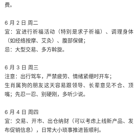
费。
6 月 2 日 周二
宜：宜进行祈福活动（特别是求子祈福）、调理身体
（如经络按摩、艾灸）、腹部保健；
忌：大型交易、多方斡旋。
6 月 3 日 周三
注意：出行驾车，严禁疲劳、情绪紧绷时开车；
生肖属狗的朋友这天容易跟领导、长辈意见不合、顶
嘴；先忍一忍、别硬刚，多听少说。
6 月 4 日 周四
宜：交易、开市、出仓纳财（可以考虑上线新产品、发
布促销信息），日常大小琐事推进皆顺利。