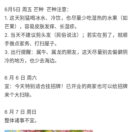
6月5日 周五 芒种 芒种注意：
1. 这天别猛喝冰水、冷饮，也尽量少吃湿热的水果（如
芒果），容易皮肤发痒、长湿疹。
2. 当天不建议剪头发（民俗说法）；若实在剪了，就顺
手做点家务、打扫屋子。
3. 出行提醒：属牛、属龙的朋友，这天尽量别去偏僻阴
冷的地方，也少去海边。
6 月 6 日 周六
宜：今天特别适合挂招牌！已开业的商家也可以给招牌
来个大扫除。
6 月 7 日 周日
整体诸事不宜。