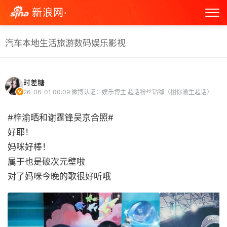
新浪网·
汽车
本地生活
旅游
数码
娱乐
影视
时差糖
26-06-01 00:09
微博认证：娱乐博主 超话粉丝钻咖（栩你渝生超话）
#梓渝晒和谢霆锋吴京合照#
好耶！
妈咪好棒！
属于也是破次元壁啦
对了妈咪今晚的歌很好听哦 ​